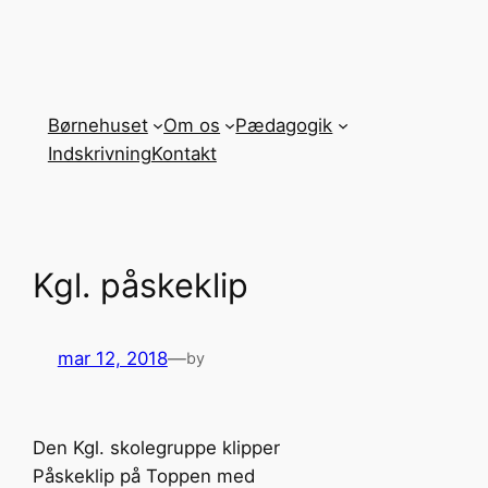
Spring
til
indhold
Børnehuset
Om os
Pædagogik
Indskrivning
Kontakt
Kgl. påskeklip
mar 12, 2018
—
by
Den Kgl. skolegruppe klipper
Påskeklip på Toppen med