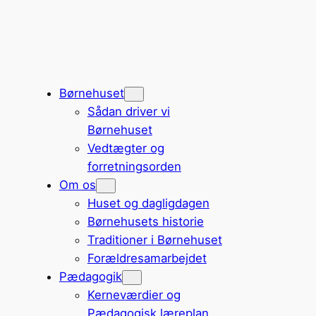
Spring
til
indhold
Børnehuset
Sådan driver vi
Børnehuset
Vedtægter og
forretningsorden
Om os
Huset og dagligdagen
Børnehusets historie
Traditioner i Børnehuset
Forældresamarbejdet
Pædagogik
Kerneværdier og
Pædagogisk læreplan